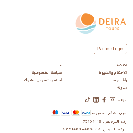
Partner Login
اكتشف
عنا
الأحكام والشروط
سياسة الخصوصية
رأيك يهمنا
استمارة تسجيل الشريك
مدونة
تابعنا:
طرق الدفع المقبولة:
رقم الترخيص: 73101418
الرقم الضريبي: 301214084400003