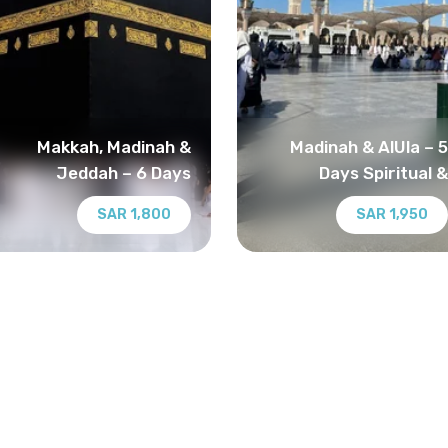
Makkah, Madinah &
Madinah & AlUla – 5
Jeddah – 6 Days
Days Spiritual &
Spiritual & Cultural
Heritage Journey
1,800 SAR
1,950 SAR
Journey