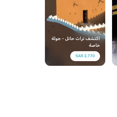
اكتشف تراث حائل - جولة
خاصة
2,770 SAR