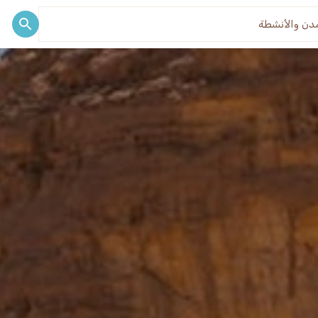
ف
مدونة