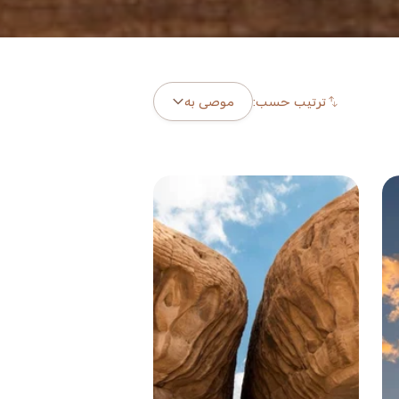
ترتيب حسب:
موصى به