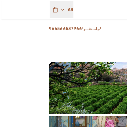
AR
استفسر !
966566537966