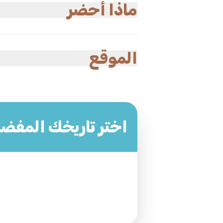
يرجى إعلامنا بأي حالات طبية سابقة قبل ا
ماذا أحضر
ملابس مريحة، أشياء شخصية، وأي أدوية ضر
الموقع
Saudi Arabia , Makkah , El Taief
اختر تاريخك المفض